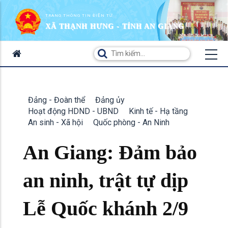
TRANG THÔNG TIN ĐIỆN TỬ
XÃ THẠNH HƯNG - TỈNH AN GIANG
Đảng - Đoàn thể
Đảng ủy
Hoạt động HDND - UBND
Kinh tế - Hạ tầng
An sinh - Xã hội
Quốc phòng - An Ninh
An Giang: Đảm bảo
an ninh, trật tự dịp
Lễ Quốc khánh 2/9