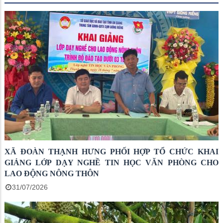
XÃ ĐOÀN THẠNH HƯNG PHỐI HỢP TỔ CHỨC KHAI
GIẢNG LỚP DẠY NGHỀ TIN HỌC VĂN PHÒNG CHO
LAO ĐỘNG NÔNG THÔN
31/07/2026