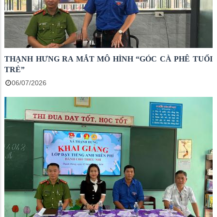
THẠNH HƯNG RA MẮT MÔ HÌNH “GÓC CÀ PHÊ TUỔI
TRẺ”
06/07/2026