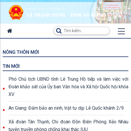
TRANG THÔNG TIN ĐIỆN TỬ
XÃ THẠNH HƯNG - TỈNH AN GIANG
NÔNG THÔN MỚI
TIN MỚI
Phó Chủ tịch UBND tỉnh Lê Trung Hồ tiếp và làm việc với
Đoàn khảo sát của Ủy ban Văn hóa và Xã hội Quốc hội khóa
XV
An Giang: Đảm bảo an ninh, trật tự dịp Lễ Quốc khánh 2/9
Xã đoàn Tân Thạnh, Chi đoàn Đồn Biên Phòng Xẻo Nhàu
tuyên truyền phòng chống khai thác IUU