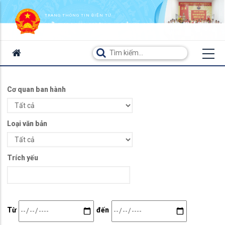
TRANG THÔNG TIN ĐIỆN TỬ
XÃ THẠNH HƯNG - TỈNH AN GIANG
Cơ quan ban hành
Loại văn bản
Trích yếu
Date
Date
Từ
đến