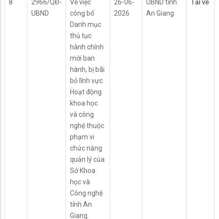
8
2966/QĐ-
Về việc
26-06-
UBND tỉnh
Tải về
UBND
công bố
2026
An Giang
Danh mục
thủ tục
hành chính
mới ban
hành, bị bãi
bỏ lĩnh vực
Hoạt động
khoa học
và công
nghệ thuộc
phạm vi
chức năng
quản lý của
Sở Khoa
học và
Công nghệ
tỉnh An
Giang