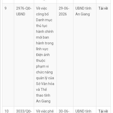
9
2976-QĐ-
Về việc
29-06-
UBND tỉnh
Tải về
UBND
công bố
2026
An Giang
Danh mục
thủ tục
hành chính
mới ban
hành trong
lĩnh vực
Điện ảnh
thuộc
phạm vi
chức năng
quản lý của
Sở Văn hóa
và Thể
thao tỉnh
An Giang
10
3033/QĐ-
Về việc phê
30-06-
UBND tỉnh
Tải về