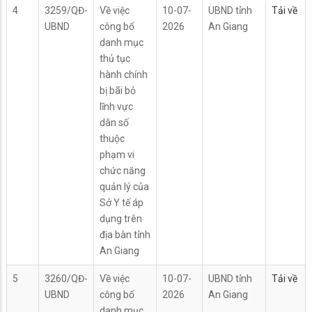
4
3259/QĐ-
Về việc
10-07-
UBND tỉnh
Tải về
UBND
công bố
2026
An Giang
danh mục
thủ tục
hành chính
bị bãi bỏ
lĩnh vực
dân số
thuộc
phạm vi
chức năng
quản lý của
Sở Y tế áp
dụng trên
địa bàn tỉnh
An Giang
5
3260/QĐ-
Về việc
10-07-
UBND tỉnh
Tải về
UBND
công bố
2026
An Giang
danh mục