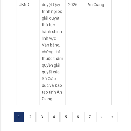
UBND
duyệt Quy
2026
An Giang
trình nội bộ
giải quyết
thủ tục
hành chính
lĩnh vực
Văn bằng,
chứng chỉ
thuộc thẩm
quyền giải
quyết của
Sở Giáo
dục và Đào
tạo tỉnh An
Giang
Current
1
Page
2
Page
3
Page
4
Page
5
Page
6
Page
7
Next
›
Trang
»
Pagination
page
page
cuối