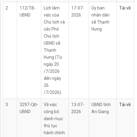
2
112/TB-
Lịch làm
17-07-
Ủy ban
Tải về
UBND
việc của
2026
nhân dân
Chủ tịch và
xã Thạnh
các Phó
Hưng
Chủ tịch
UBND xã
Thạnh
Hưng (Từ
ngày 20
/7/2026
đến ngày
26
/7/2026)
3
3297-QĐ-
Về việc
13-07-
UBND tỉnh
Tải về
UBND
công bố
2026
An Giang
danh mục
thủ tục
hành chính