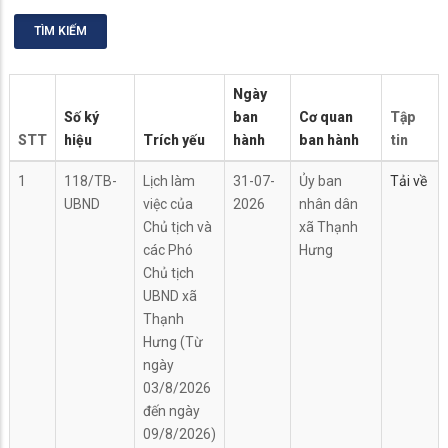
Ngày
Số ký
ban
Cơ quan
Tập
STT
hiệu
Trích yếu
hành
ban hành
tin
1
118/TB-
Lịch làm
31-07-
Ủy ban
Tải về
UBND
việc của
2026
nhân dân
Chủ tịch và
xã Thạnh
các Phó
Hưng
Chủ tịch
UBND xã
Thạnh
Hưng (Từ
ngày
03/8/2026
đến ngày
09/8/2026)