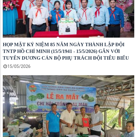
HỌP MẶT KỶ NIỆM 85 NĂM NGÀY THÀNH LẬP ĐỘI
TNTP HỒ CHÍ MINH (15/5/1941 - 15/5/2026) GẮN VỚI
TUYÊN DƯƠNG CÁN BỘ PHỤ TRÁCH ĐỘI TIÊU BIỂU
15/05/2026