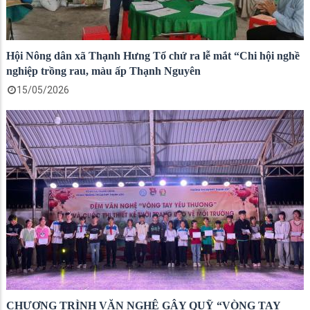
Hội Nông dân xã Thạnh Hưng Tổ chứ ra lễ mắt “Chi hội nghề
nghiệp trồng rau, màu ấp Thạnh Nguyên
15/05/2026
CHƯƠNG TRÌNH VĂN NGHỆ GÂY QUỸ “VÒNG TAY