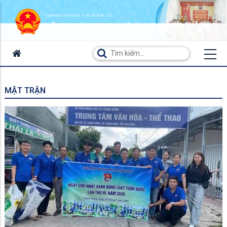
TRANG THÔNG TIN ĐIỆN TỬ
XÃ THẠNH HƯNG - TỈNH AN GIANG
MẶT TRẬN