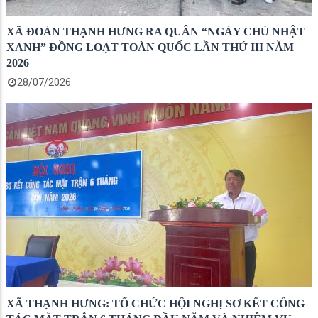
XÃ ĐOÀN THẠNH HƯNG RA QUÂN “NGÀY CHỦ NHẬT
XANH” ĐỒNG LOẠT TOÀN QUỐC LẦN THỨ III NĂM
2026
28/07/2026
XÃ THẠNH HƯNG: TỔ CHỨC HỘI NGHỊ SƠ KẾT CÔNG