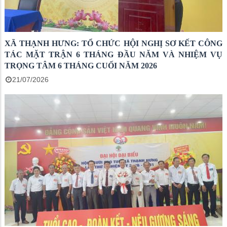
XÃ THẠNH HƯNG: TỔ CHỨC HỘI NGHỊ SƠ KẾT CÔNG
TÁC MẶT TRẬN 6 THÁNG ĐẦU NĂM VÀ NHIỆM VỤ
TRỌNG TÂM 6 THÁNG CUỐI NĂM 2026
21/07/2026