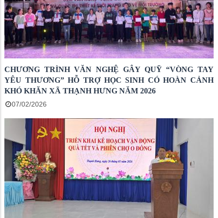
CHƯƠNG TRÌNH VĂN NGHỆ GÂY QUỸ “VÒNG TAY
YÊU THƯƠNG” HỖ TRỢ HỌC SINH CÓ HOÀN CẢNH
KHÓ KHĂN XÃ THẠNH HƯNG NĂM 2026
07/02/2026