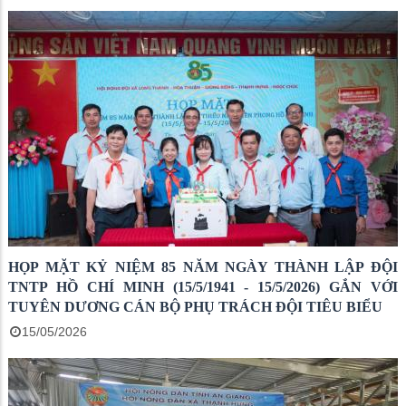
HỌP MẶT KỶ NIỆM 85 NĂM NGÀY THÀNH LẬP ĐỘI
TNTP HỒ CHÍ MINH (15/5/1941 - 15/5/2026) GẮN VỚI
TUYÊN DƯƠNG CÁN BỘ PHỤ TRÁCH ĐỘI TIÊU BIỂU
15/05/2026