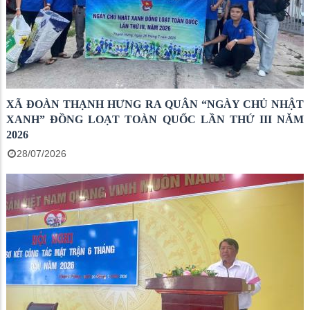
XÃ ĐOÀN THẠNH HƯNG RA QUÂN “NGÀY CHỦ NHẬT
XANH” ĐỒNG LOẠT TOÀN QUỐC LẦN THỨ III NĂM
2026
28/07/2026