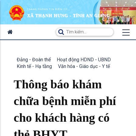
TRANG THÔNG TIN ĐIỆN TỬ
XÃ THẠNH HƯNG - TỈNH AN GIANG
Đảng - Đoàn thể
Hoạt động HDND - UBND
Kinh tế - Hạ tầng
Văn hóa - Giáo dục - Y tế
Thông báo khám
chữa bệnh miễn phí
cho khách hàng có
thẻ BHYT