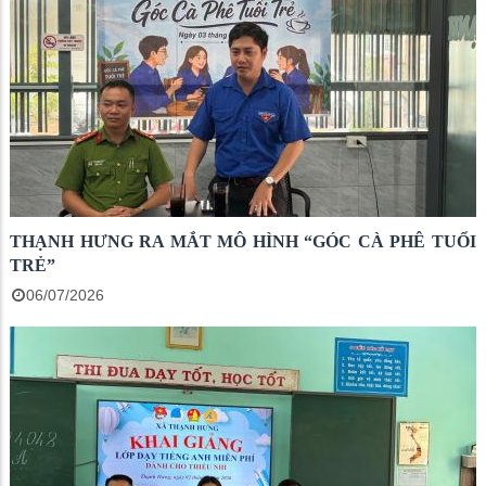
THẠNH HƯNG RA MẮT MÔ HÌNH “GÓC CÀ PHÊ TUỔI
TRẺ”
06/07/2026