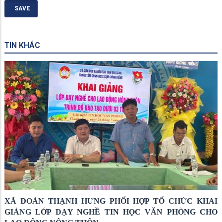
TIN KHÁC
XÃ ĐOÀN THẠNH HƯNG PHỐI HỢP TỔ CHỨC KHAI
GIẢNG LỚP DẠY NGHỀ TIN HỌC VĂN PHÒNG CHO