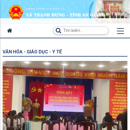
TRANG THÔNG TIN ĐIỆN TỬ
XÃ THẠNH HƯNG - TỈNH AN GIANG
VĂN HÓA - GIÁO DỤC - Y TẾ