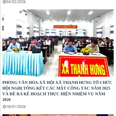
04/02/2026
PHÒNG VĂN HÓA-XÃ HỘI XÃ THẠNH HƯNG TỔ CHỨC
HỘI NGHỊ TỔNG KẾT CÁC MẶT CÔNG TÁC NĂM 2025
VÀ ĐỀ RA KẾ HOẠCH THỰC HIỆN NHIỆM VỤ NĂM
2026
18/01/2026