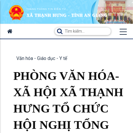
TRANG THÔNG TIN ĐIỆN TỬ
XÃ THẠNH HƯNG - TỈNH AN GIANG
Văn hóa - Giáo dục - Y tế
PHÒNG VĂN HÓA-
XÃ HỘI XÃ THẠNH
HƯNG TỔ CHỨC
HỘI NGHỊ TỔNG