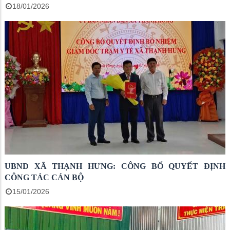
18/01/2026
UBND XÃ THẠNH HƯNG: CÔNG BỐ QUYẾT ĐỊNH
CÔNG TÁC CÁN BỘ
15/01/2026