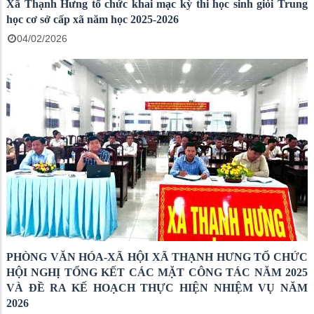
Xã Thạnh Hưng tổ chức khai mạc kỳ thi học sinh giỏi Trung
học cơ sở cấp xã năm học 2025-2026
04/02/2026
PHÒNG VĂN HÓA-XÃ HỘI XÃ THẠNH HƯNG TỔ CHỨC
HỘI NGHỊ TỔNG KẾT CÁC MẶT CÔNG TÁC NĂM 2025
VÀ ĐỀ RA KẾ HOẠCH THỰC HIỆN NHIỆM VỤ NĂM
2026