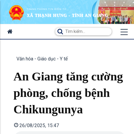
TRANG THÔNG TIN ĐIỆN TỬ
XÃ THẠNH HƯNG - TỈNH AN GIANG
Văn hóa - Giáo dục - Y tế
An Giang tăng cường
phòng, chống bệnh
Chikungunya
26/08/2025, 15:47