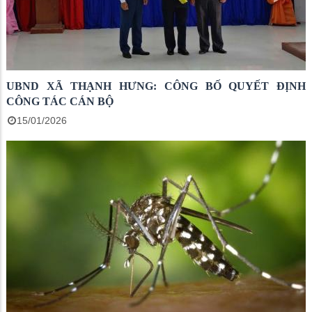
UBND XÃ THẠNH HƯNG: CÔNG BỐ QUYẾT ĐỊNH
CÔNG TÁC CÁN BỘ
15/01/2026