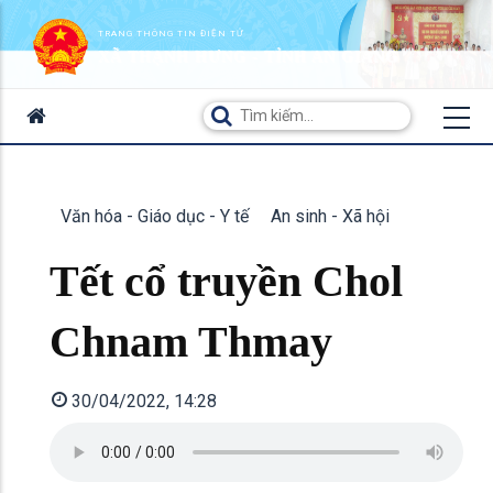
TRANG THÔNG TIN ĐIỆN TỬ
XÃ THẠNH HƯNG - TỈNH AN GIANG
Văn hóa - Giáo dục - Y tế
An sinh - Xã hội
Tết cổ truyền Chol
Chnam Thmay
30/04/2022, 14:28