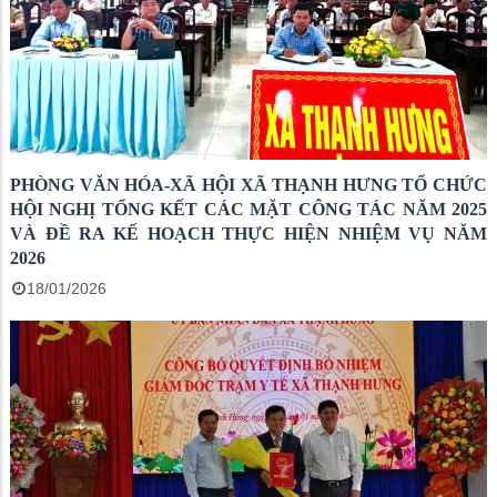
PHÒNG VĂN HÓA-XÃ HỘI XÃ THẠNH HƯNG TỔ CHỨC
HỘI NGHỊ TỔNG KẾT CÁC MẶT CÔNG TÁC NĂM 2025
VÀ ĐỀ RA KẾ HOẠCH THỰC HIỆN NHIỆM VỤ NĂM
2026
18/01/2026