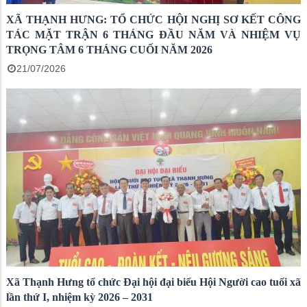
XÃ THẠNH HƯNG: TỔ CHỨC HỘI NGHỊ SƠ KẾT CÔNG
TÁC MẶT TRẬN 6 THÁNG ĐẦU NĂM VÀ NHIỆM VỤ
TRỌNG TÂM 6 THÁNG CUỐI NĂM 2026
21/07/2026
Xã Thạnh Hưng tổ chức Đại hội đại biểu Hội Người cao tuổi xã
lần thứ I, nhiệm kỳ 2026 – 2031