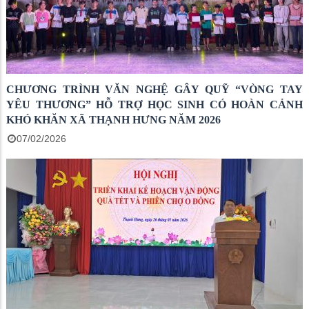
CHƯƠNG TRÌNH VĂN NGHỆ GÂY QUỸ “VÒNG TAY
YÊU THƯƠNG” HỖ TRỢ HỌC SINH CÓ HOÀN CẢNH
KHÓ KHĂN XÃ THẠNH HƯNG NĂM 2026
07/02/2026