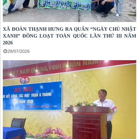
XÃ ĐOÀN THẠNH HƯNG RA QUÂN “NGÀY CHỦ NHẬT
XANH” ĐỒNG LOẠT TOÀN QUỐC LẦN THỨ III NĂM
2026
28/07/2026