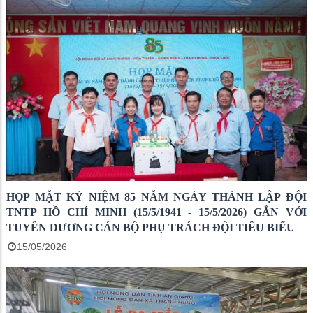
HỌP MẶT KỶ NIỆM 85 NĂM NGÀY THÀNH LẬP ĐỘI
TNTP HỒ CHÍ MINH (15/5/1941 - 15/5/2026) GẮN VỚI
TUYÊN DƯƠNG CÁN BỘ PHỤ TRÁCH ĐỘI TIÊU BIỂU
15/05/2026