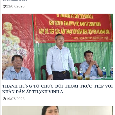
21/07/2026
THẠNH HƯNG TỔ CHỨC ĐỐI THOẠI TRỰC TIẾP VỚI
NHÂN DÂN ẤP THẠNH VINH A
19/07/2026