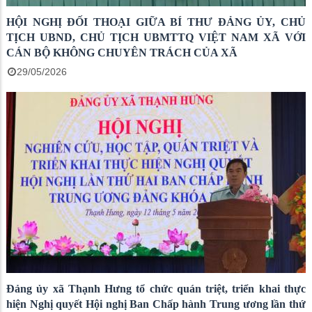
HỘI NGHỊ ĐỐI THOẠI GIỮA BÍ THƯ ĐẢNG ỦY, CHỦ
TỊCH UBND, CHỦ TỊCH UBMTTQ VIỆT NAM XÃ VỚI
CÁN BỘ KHÔNG CHUYÊN TRÁCH CỦA XÃ
29/05/2026
Đảng ủy xã Thạnh Hưng tổ chức quán triệt, triển khai thực
hiện Nghị quyết Hội nghị Ban Chấp hành Trung ương lần thứ