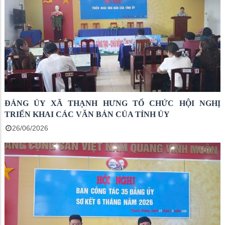
ĐẢNG ỦY XÃ THẠNH HƯNG TỔ CHỨC HỘI NGHỊ
TRIỂN KHAI CÁC VĂN BẢN CỦA TỈNH ỦY
26/06/2026