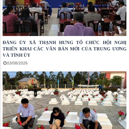
ĐẢNG ỦY XÃ THẠNH HƯNG TỔ CHỨC HỘI NGHỊ
TRIỂN KHAI CÁC VĂN BẢN MỚI CỦA TRUNG ƯƠNG
VÀ TỈNH ỦY
03/08/2026