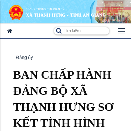
TRANG THÔNG TIN ĐIỆN TỬ
XÃ THẠNH HƯNG - TỈNH AN GIANG
Đảng ủy
BAN CHẤP HÀNH
ĐẢNG BỘ XÃ
THẠNH HƯNG SƠ
KẾT TÌNH HÌNH