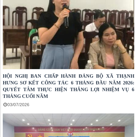
HỘI NGHỊ BAN CHẤP HÀNH ĐẢNG BỘ XÃ THẠNH
HƯNG SƠ KẾT CÔNG TÁC 6 THÁNG ĐẦU NĂM 2026:
QUYẾT TÂM THỰC HIỆN THẮNG LỢI NHIỆM VỤ 6
THÁNG CUỐI NĂM
03/07/2026