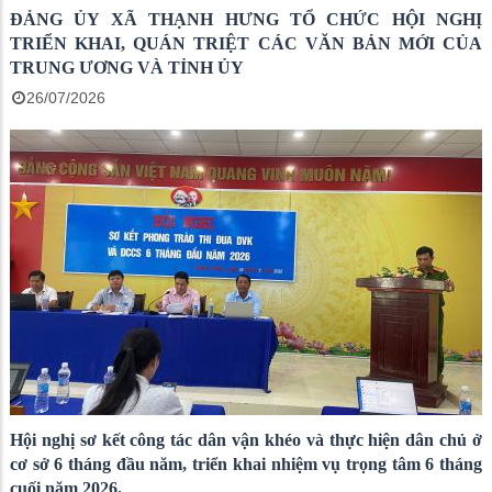
ĐẢNG ỦY XÃ THẠNH HƯNG TỔ CHỨC HỘI NGHỊ
TRIỂN KHAI, QUÁN TRIỆT CÁC VĂN BẢN MỚI CỦA
TRUNG ƯƠNG VÀ TỈNH ỦY
26/07/2026
Hội nghị sơ kết công tác dân vận khéo và thực hiện dân chủ ở
cơ sở 6 tháng đầu năm, triển khai nhiệm vụ trọng tâm 6 tháng
cuối năm 2026.