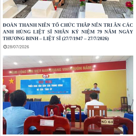
ĐOÀN THANH NIÊN TỔ CHỨC THẮP NẾN TRI ÂN CÁC
ANH HÙNG LIỆT SĨ NHÂN KỶ NIỆM 79 NĂM NGÀY
THƯƠNG BINH – LIỆT SĨ (27/7/1947 – 27/7/2026)
28/07/2026