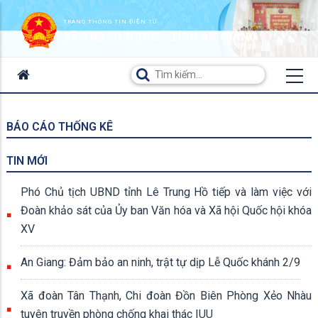
TRANG THÔNG TIN ĐIỆN TỬ
XÃ THẠNH HƯNG - TỈNH AN GIANG
BÁO CÁO THỐNG KÊ
TIN MỚI
Phó Chủ tịch UBND tỉnh Lê Trung Hồ tiếp và làm việc với
Đoàn khảo sát của Ủy ban Văn hóa và Xã hội Quốc hội khóa
XV
An Giang: Đảm bảo an ninh, trật tự dịp Lễ Quốc khánh 2/9
Xã đoàn Tân Thạnh, Chi đoàn Đồn Biên Phòng Xẻo Nhàu
tuyên truyền phòng chống khai thác IUU