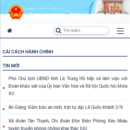
TRANG THÔNG TIN ĐIỆN TỬ
XÃ THẠNH HƯNG - TỈNH AN GIANG
CẢI CÁCH HÀNH CHÍNH
TIN MỚI
Phó Chủ tịch UBND tỉnh Lê Trung Hồ tiếp và làm việc với
Đoàn khảo sát của Ủy ban Văn hóa và Xã hội Quốc hội khóa
XV
An Giang: Đảm bảo an ninh, trật tự dịp Lễ Quốc khánh 2/9
Xã đoàn Tân Thạnh, Chi đoàn Đồn Biên Phòng Xẻo Nhàu
tuyên truyền phòng chống khai thác IUU