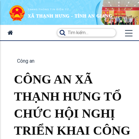
TRANG THÔNG TIN ĐIỆN TỬ
XÃ THẠNH HƯNG - TỈNH AN GIANG
Công an
CÔNG AN XÃ
THẠNH HƯNG TỔ
CHỨC HỘI NGHỊ
TRIỂN KHAI CÔNG