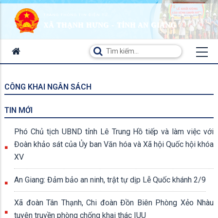
TRANG THÔNG TIN ĐIỆN TỬ
XÃ THẠNH HƯNG - TỈNH AN GIANG
CÔNG KHAI NGÂN SÁCH
TIN MỚI
Phó Chủ tịch UBND tỉnh Lê Trung Hồ tiếp và làm việc với
Đoàn khảo sát của Ủy ban Văn hóa và Xã hội Quốc hội khóa
XV
An Giang: Đảm bảo an ninh, trật tự dịp Lễ Quốc khánh 2/9
Xã đoàn Tân Thạnh, Chi đoàn Đồn Biên Phòng Xẻo Nhàu
tuyên truyền phòng chống khai thác IUU