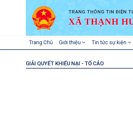
TRANG THÔNG TIN ĐIỆN T
XÃ THẠNH HƯ
MAIN
Trang Chủ
Giới thiệu
Tin tức sự kiện
NAVIGATION
GIẢI QUYẾT KHIẾU NẠI - TỐ CÁO