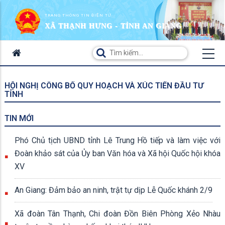
TRANG THÔNG TIN ĐIỆN TỬ
XÃ THẠNH HƯNG - TỈNH AN GIANG
HỘI NGHỊ CÔNG BỐ QUY HOẠCH VÀ XÚC TIẾN ĐẦU TƯ
TỈNH
TIN MỚI
Phó Chủ tịch UBND tỉnh Lê Trung Hồ tiếp và làm việc với
Đoàn khảo sát của Ủy ban Văn hóa và Xã hội Quốc hội khóa
XV
An Giang: Đảm bảo an ninh, trật tự dịp Lễ Quốc khánh 2/9
Xã đoàn Tân Thạnh, Chi đoàn Đồn Biên Phòng Xẻo Nhàu