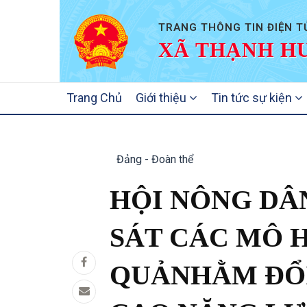
TRANG THÔNG TIN ĐIỆN T
XÃ THẠNH HƯ
MAIN
Trang Chủ
Giới thiệu
Tin tức sự kiện
NAVIGATION
Đảng - Đoàn thể
HỘI NÔNG DÂ
SÁT CÁC MÔ H
QUẢNHẰM ĐỔI