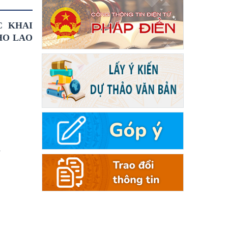
C KHAI
HO LAO
n