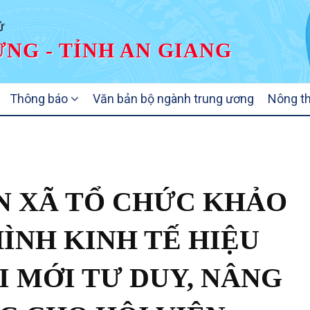
Ử
NG - TỈNH AN GIANG
Thông báo
Văn bản bộ ngành trung ương
Nông t
N XÃ TỔ CHỨC KHẢO
ÌNH KINH TẾ HIỆU
 MỚI TƯ DUY, NÂNG