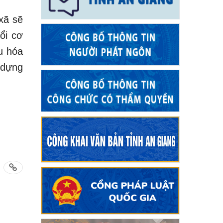
xã sẽ
ổi cơ
u hóa
 dựng