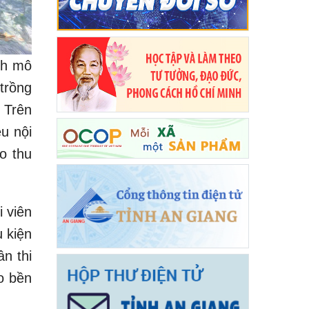
nh mô
trồng
. Trên
ều nội
ao thu
 viên
 kiện
n thi
o bền