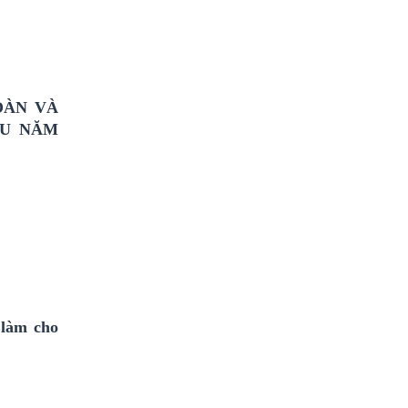
OÀN VÀ
ẦU NĂM
 làm cho