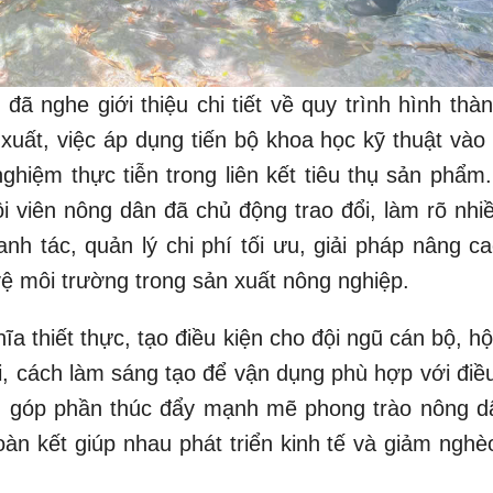
he giới thiệu chi tiết về quy trình hình thà
xuất, việc áp dụng tiến bộ khoa học kỹ thuật vào 
nghiệm thực tiễn trong liên kết tiêu thụ sản phẩm
ội viên nông dân đã chủ động trao đổi, làm rõ nhi
anh tác, quản lý chi phí tối ưu, giải pháp nâng c
vệ môi trường trong sản xuất nông nghiệp.
iết thực, tạo điều kiện cho đội ngũ cán bộ, hội
, cách làm sáng tạo để vận dụng phù hợp với điều
ó, góp phần thúc đẩy mạnh mẽ phong trào nông dâ
oàn kết giúp nhau phát triển kinh tế và giảm nghè