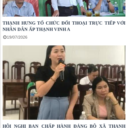
THẠNH HƯNG TỔ CHỨC ĐỐI THOẠI TRỰC TIẾP VỚI
NHÂN DÂN ẤP THẠNH VINH A
19/07/2026
HỘI NGHỊ BAN CHẤP HÀNH ĐẢNG BỘ XÃ THẠNH