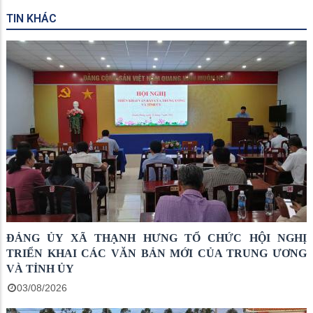
TIN KHÁC
ĐẢNG ỦY XÃ THẠNH HƯNG TỔ CHỨC HỘI NGHỊ
TRIỂN KHAI CÁC VĂN BẢN MỚI CỦA TRUNG ƯƠNG
VÀ TỈNH ỦY
03/08/2026