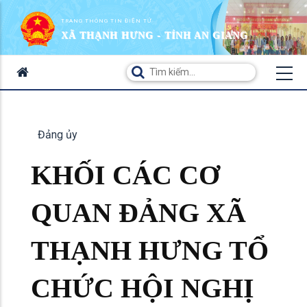
TRANG THÔNG TIN ĐIỆN TỬ
XÃ THẠNH HƯNG - TỈNH AN GIANG
Đảng ủy
KHỐI CÁC CƠ
QUAN ĐẢNG XÃ
THẠNH HƯNG TỔ
CHỨC HỘI NGHỊ