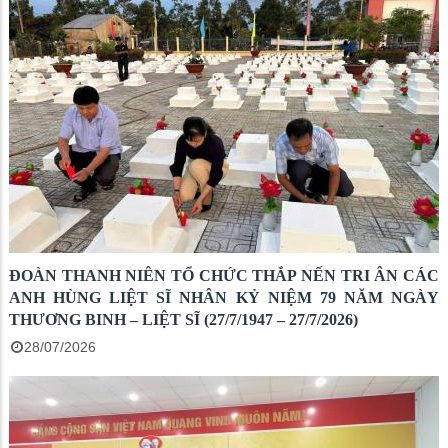
ĐOÀN THANH NIÊN TỔ CHỨC THẮP NẾN TRI ÂN CÁC
ANH HÙNG LIỆT SĨ NHÂN KỶ NIỆM 79 NĂM NGÀY
THƯƠNG BINH – LIỆT SĨ (27/7/1947 – 27/7/2026)
28/07/2026