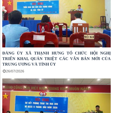
ĐẢNG ỦY XÃ THẠNH HƯNG TỔ CHỨC HỘI NGHỊ
TRIỂN KHAI, QUÁN TRIỆT CÁC VĂN BẢN MỚI CỦA
TRUNG ƯƠNG VÀ TỈNH ỦY
26/07/2026