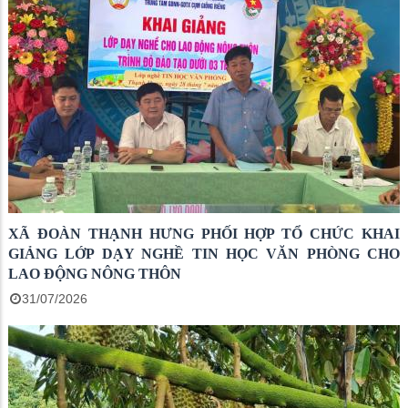
XÃ ĐOÀN THẠNH HƯNG PHỐI HỢP TỔ CHỨC KHAI
GIẢNG LỚP DẠY NGHỀ TIN HỌC VĂN PHÒNG CHO
LAO ĐỘNG NÔNG THÔN
31/07/2026