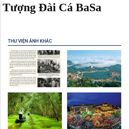
Tượng Đài Cá BaSa
THƯ VIỆN ẢNH KHÁC
Kính yêu Bác Hồ nhân
ngày 19 tháng 5 - Sinh
nhật Bác
Khu Du Lịch Núi Cấm
Rừng Tràm Trà Sư
Miếu Bà Chúa Xứ