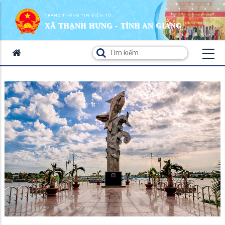
TRANG THÔNG TIN ĐIỆN TỬ
XÃ THẠNH HƯNG - TỈNH AN GIANG