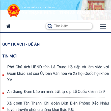
TRANG THÔNG TIN ĐIỆN TỬ
XÃ THẠNH HƯNG - TỈNH AN GIANG
QUY HOẠCH - ĐỀ ÁN
TIN MỚI
Phó Chủ tịch UBND tỉnh Lê Trung Hồ tiếp và làm việc với
Đoàn khảo sát của Ủy ban Văn hóa và Xã hội Quốc hội khóa
XV
An Giang: Đảm bảo an ninh, trật tự dịp Lễ Quốc khánh 2/9
Xã đoàn Tân Thạnh, Chi đoàn Đồn Biên Phòng Xẻo Nhàu
tuyên truyền phòng chống khai thác IUU