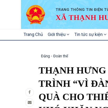
TRANG THÔNG TIN ĐIỆN T
XÃ THẠNH HƯ
MAIN
Trang Chủ
Giới thiệu
Tin tức sự kiện
NAVIGATION
Đảng - Đoàn thể
THẠNH HƯNG
TRÌNH “VÌ ĐÀ
QUÀ CHO THI