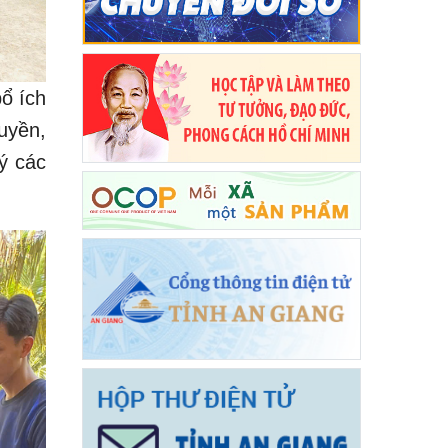
bổ ích
uyền,
ý các