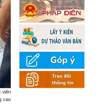
 viên
g cao