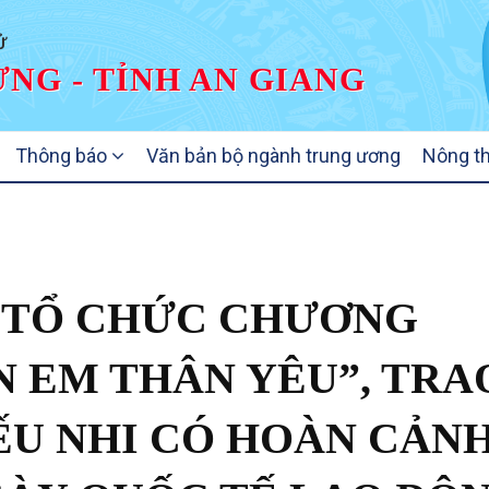
Ử
NG - TỈNH AN GIANG
Thông báo
Văn bản bộ ngành trung ương
Nông t
 TỔ CHỨC CHƯƠNG
N EM THÂN YÊU”, TRA
ẾU NHI CÓ HOÀN CẢN