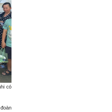
hi có
 đoàn