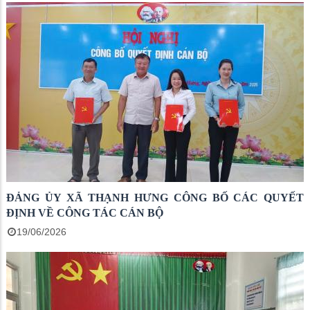
ĐẢNG ỦY XÃ THẠNH HƯNG CÔNG BỐ CÁC QUYẾT
ĐỊNH VỀ CÔNG TÁC CÁN BỘ
19/06/2026