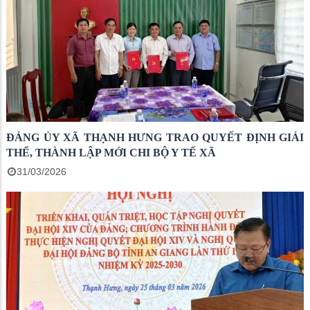
ĐẢNG ỦY XÃ THẠNH HƯNG TRAO QUYẾT ĐỊNH GIẢI
THỂ, THÀNH LẬP MỚI CHI BỘ Y TẾ XÃ
31/03/2026