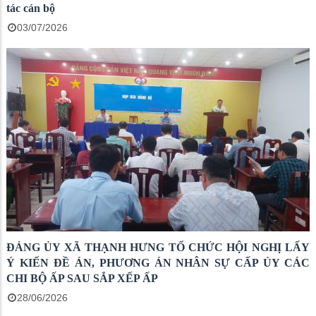
tác cán bộ
03/07/2026
ĐẢNG ỦY XÃ THẠNH HƯNG TỔ CHỨC HỘI NGHỊ LẤY
Ý KIẾN ĐỀ ÁN, PHƯƠNG ÁN NHÂN SỰ CẤP ỦY CÁC
CHI BỘ ẤP SAU SẮP XẾP ẤP
28/06/2026