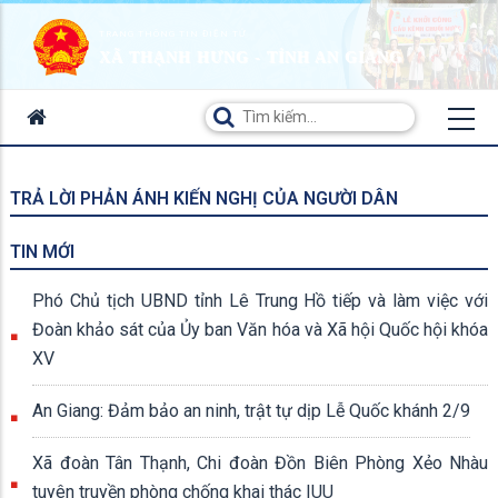
TRANG THÔNG TIN ĐIỆN TỬ
XÃ THẠNH HƯNG - TỈNH AN GIANG
TRẢ LỜI PHẢN ÁNH KIẾN NGHỊ CỦA NGƯỜI DÂN
TIN MỚI
Phó Chủ tịch UBND tỉnh Lê Trung Hồ tiếp và làm việc với
Đoàn khảo sát của Ủy ban Văn hóa và Xã hội Quốc hội khóa
XV
An Giang: Đảm bảo an ninh, trật tự dịp Lễ Quốc khánh 2/9
Xã đoàn Tân Thạnh, Chi đoàn Đồn Biên Phòng Xẻo Nhàu
tuyên truyền phòng chống khai thác IUU