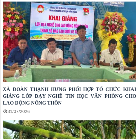
XÃ ĐOÀN THẠNH HƯNG PHỐI HỢP TỔ CHỨC KHAI
GIẢNG LỚP DẠY NGHỀ TIN HỌC VĂN PHÒNG CHO
LAO ĐỘNG NÔNG THÔN
31/07/2026