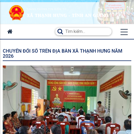
TRANG THÔNG TIN ĐIỆN TỬ
XÃ THẠNH HƯNG - TỈNH AN GIANG
CHUYỂN ĐỔI SỐ TRÊN ĐỊA BÀN XÃ THẠNH HƯNG NĂM
2026