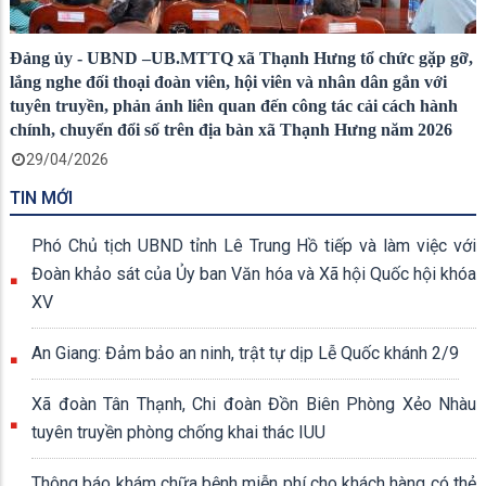
Đảng ủy - UBND –UB.MTTQ xã Thạnh Hưng tổ chức gặp gỡ,
lắng nghe đối thoại đoàn viên, hội viên và nhân dân gắn với
tuyên truyền, phản ánh liên quan đến công tác cải cách hành
chính, chuyển đổi số trên địa bàn xã Thạnh Hưng năm 2026
29/04/2026
TIN MỚI
Phó Chủ tịch UBND tỉnh Lê Trung Hồ tiếp và làm việc với
Đoàn khảo sát của Ủy ban Văn hóa và Xã hội Quốc hội khóa
XV
An Giang: Đảm bảo an ninh, trật tự dịp Lễ Quốc khánh 2/9
Xã đoàn Tân Thạnh, Chi đoàn Đồn Biên Phòng Xẻo Nhàu
tuyên truyền phòng chống khai thác IUU
Thông báo khám chữa bệnh miễn phí cho khách hàng có thẻ