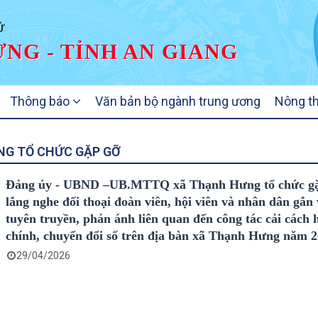
Ử
NG - TỈNH AN GIANG
Thông báo
Văn bản bộ ngành trung ương
Nông t
NG TỔ CHỨC GẶP GỠ
Đảng ủy - UBND –UB.MTTQ xã Thạnh Hưng tổ chức gặ
lắng nghe đối thoại đoàn viên, hội viên và nhân dân gắn 
tuyên truyền, phản ánh liên quan đến công tác cải cách
chính, chuyển đổi số trên địa bàn xã Thạnh Hưng năm 
29/04/2026