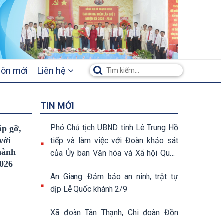
hôn mới
Liên hệ
TIN MỚI
Phó Chủ tịch UBND tỉnh Lê Trung Hồ
p gỡ,
với
tiếp và làm việc với Đoàn khảo sát
 hành
của Ủy ban Văn hóa và Xã hội Quốc
2026
hội khóa XV
An Giang: Đảm bảo an ninh, trật tự
dịp Lễ Quốc khánh 2/9
Xã đoàn Tân Thạnh, Chi đoàn Đồn