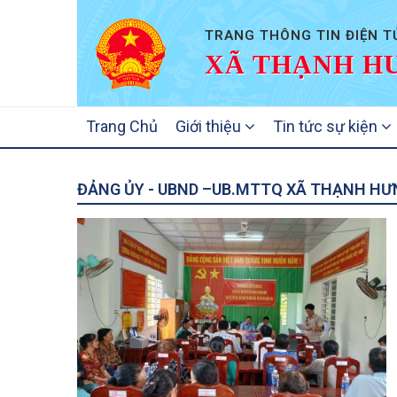
TRANG THÔNG TIN ĐIỆN T
XÃ THẠNH HƯ
MAIN
Trang Chủ
Giới thiệu
Tin tức sự kiện
NAVIGATION
ĐẢNG ỦY - UBND –UB.MTTQ XÃ THẠNH HƯ