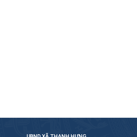
UBND XÃ THẠNH HƯNG