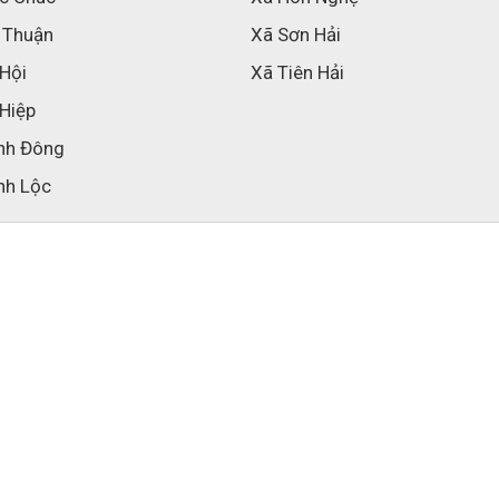
 Thuận
Xã Sơn Hải
 Hội
Xã Tiên Hải
 Hiệp
nh Đông
nh Lộc