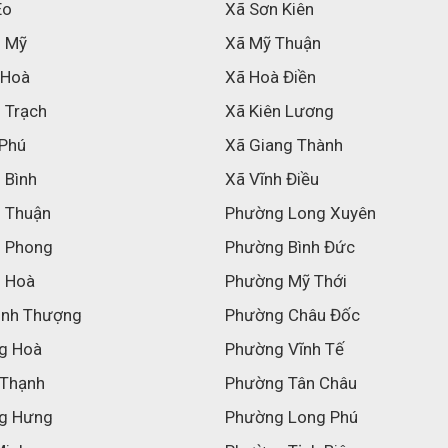
Eo
Xã Sơn Kiên
h Mỹ
Xã Mỹ Thuận
 Hoà
Xã Hoà Điền
 Trạch
Xã Kiên Lương
 Phú
Xã Giang Thành
 Bình
Xã Vĩnh Điều
h Thuận
Phường Long Xuyên
h Phong
Phường Bình Đức
h Hoà
Phường Mỹ Thới
inh Thượng
Phường Châu Đốc
g Hoà
Phường Vĩnh Tế
 Thạnh
Phường Tân Châu
g Hưng
Phường Long Phú