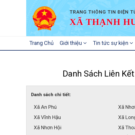
TRANG THÔNG TIN ĐIỆN T
XÃ THẠNH HƯ
MAIN
Trang Chủ
Giới thiệu
Tin tức sự kiện
NAVIGATION
Danh Sách Liên Kết
Danh sách chi tiết:
Xã An Phú
Xã Nhơ
Xã Vĩnh Hậu
Xã Lon
Xã Nhơn Hội
Xã Tho