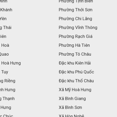
Minh
Phường Tịnh Biên
 Khánh
Phường Thới Sơn
 Yên
Phường Chi Lăng
g Thái
Phường Vĩnh Thông
Biên
Phường Rạch Giá
h Hoà
Phường Hà Tiên
Quao
Phường Tô Châu
h Hoà Hưng
Đặc khu Kiên Hải
 Tuy
Đặc khu Phú Quốc
ng Riềng
Đặc khu Thổ Châu
nh Hưng
Xã Mỹ Hoà Hưng
g Thạnh
Xã Bình Giang
 Hưng
Xã Bình Sơn
c Chúc
Xã Hòn Nghệ