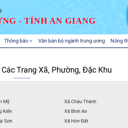
Ử
NG - TỈNH AN GIANG
Thông báo
Văn bản bộ ngành trung ương
Nông t
 Các Trang Xã, Phường, Đặc Khu
n Mỹ
Xã Châu Thành
g Kiến
Xã Bình An
ại Sơn
Xã Hòn Đất