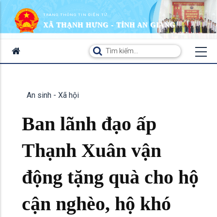
TRANG THÔNG TIN ĐIỆN TỬ
XÃ THẠNH HƯNG - TỈNH AN GIANG
An sinh - Xã hội
Ban lãnh đạo ấp
Thạnh Xuân vận
động tặng quà cho hộ
cận nghèo, hộ khó