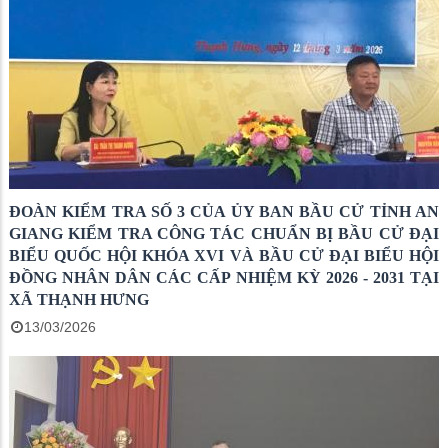
ĐOÀN KIỂM TRA SỐ 3 CỦA ỦY BAN BẦU CỬ TỈNH AN
GIANG KIỂM TRA CÔNG TÁC CHUẨN BỊ BẦU CỬ ĐẠI
BIỂU QUỐC HỘI KHÓA XVI VÀ BẦU CỬ ĐẠI BIỂU HỘI
ĐỒNG NHÂN DÂN CÁC CẤP NHIỆM KỲ 2026 - 2031 TẠI
XÃ THẠNH HƯNG
13/03/2026