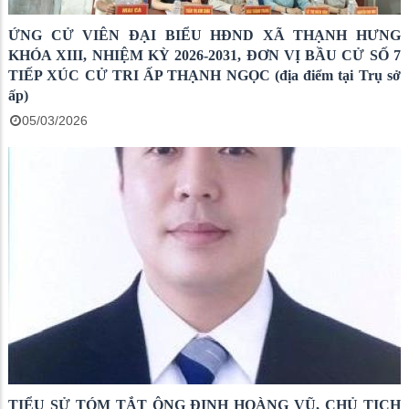
ỨNG CỬ VIÊN ĐẠI BIỂU HĐND XÃ THẠNH HƯNG
KHÓA XIII, NHIỆM KỲ 2026-2031, ĐƠN VỊ BẦU CỬ SỐ 7
TIẾP XÚC CỬ TRI ẤP THẠNH NGỌC (địa điểm tại Trụ sở
ấp)
05/03/2026
TIỂU SỬ TÓM TẮT ÔNG ĐINH HOÀNG VŨ, CHỦ TỊCH