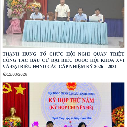
THẠNH HƯNG TỔ CHỨC HỘI NGHỊ QUÁN TRIỆT
CÔNG TÁC BẦU CỬ ĐẠI BIỂU QUỐC HỘI KHÓA XVI
VÀ ĐẠI BIỂU HĐND CÁC CẤP NHIỆM KỲ 2026 – 2031
12/03/2026