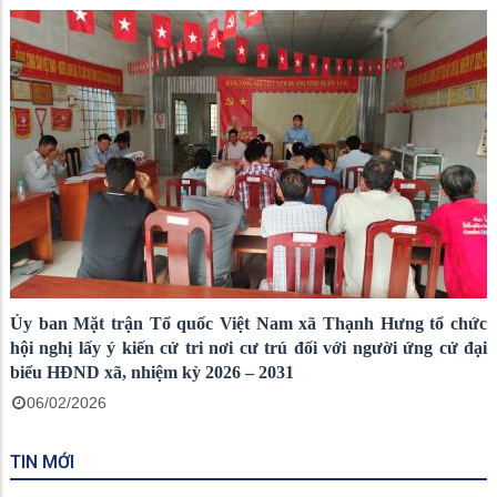
Ủy ban Mặt trận Tổ quốc Việt Nam xã Thạnh Hưng tổ chức
hội nghị lấy ý kiến cử tri nơi cư trú đối với người ứng cử đại
biểu HĐND xã, nhiệm kỳ 2026 – 2031
06/02/2026
TIN MỚI