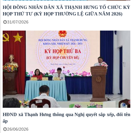
HỘI ĐỒNG NHÂN DÂN XÃ THẠNH HƯNG TỔ CHỨC KỲ
HỌP THỨ TƯ (KỲ HỌP THƯỜNG LỆ GIỮA NĂM 2026)
31/07/2026
HĐND xã Thạnh Hưng thông qua Nghị quyết sắp xếp, đổi tên
ấp
26/06/2026