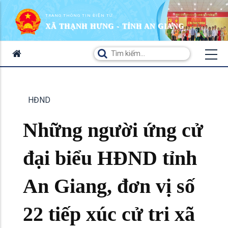
TRANG THÔNG TIN ĐIỆN TỬ
XÃ THẠNH HƯNG - TỈNH AN GIANG
HĐND
Những người ứng cử
đại biểu HĐND tỉnh
An Giang, đơn vị số
22 tiếp xúc cử tri xã