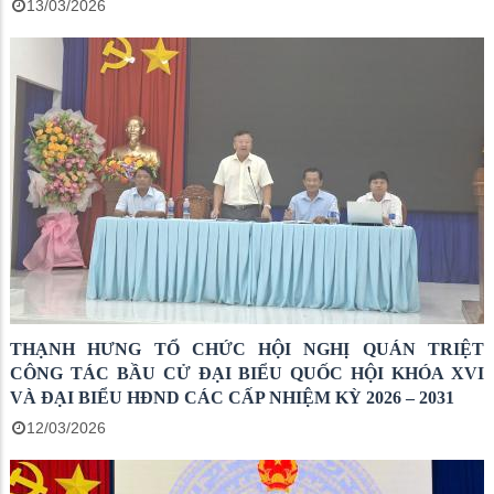
13/03/2026
THẠNH HƯNG TỔ CHỨC HỘI NGHỊ QUÁN TRIỆT
CÔNG TÁC BẦU CỬ ĐẠI BIỂU QUỐC HỘI KHÓA XVI
VÀ ĐẠI BIỂU HĐND CÁC CẤP NHIỆM KỲ 2026 – 2031
12/03/2026