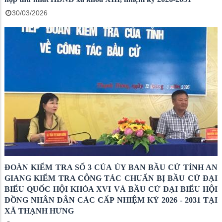
30/03/2026
ĐOÀN KIỂM TRA SỐ 3 CỦA ỦY BAN BẦU CỬ TỈNH AN
GIANG KIỂM TRA CÔNG TÁC CHUẨN BỊ BẦU CỬ ĐẠI
BIỂU QUỐC HỘI KHÓA XVI VÀ BẦU CỬ ĐẠI BIỂU HỘI
ĐỒNG NHÂN DÂN CÁC CẤP NHIỆM KỲ 2026 - 2031 TẠI
XÃ THẠNH HƯNG