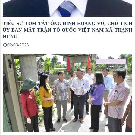
TIỂU SỬ TÓM TẮT ÔNG ĐINH HOÀNG VŨ, CHỦ TỊCH
ỦY BAN MẶT TRẬN TỔ QUỐC VIỆT NAM XÃ THẠNH
HƯNG
02/03/2026