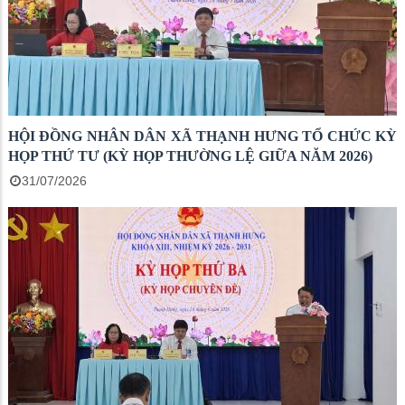
HỘI ĐỒNG NHÂN DÂN XÃ THẠNH HƯNG TỔ CHỨC KỲ
HỌP THỨ TƯ (KỲ HỌP THƯỜNG LỆ GIỮA NĂM 2026)
31/07/2026