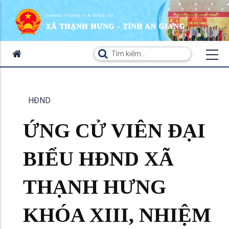
TRANG THÔNG TIN ĐIỆN TỬ
XÃ THẠNH HƯNG - TỈNH AN GIANG
HĐND
ỨNG CỬ VIÊN ĐẠI
BIỂU HĐND XÃ
THẠNH HƯNG
KHÓA XIII, NHIỆM