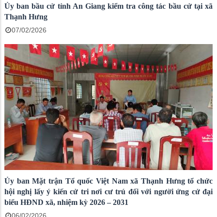
Ủy ban bầu cử tỉnh An Giang kiểm tra công tác bầu cử tại xã
Thạnh Hưng
07/02/2026
Ủy ban Mặt trận Tổ quốc Việt Nam xã Thạnh Hưng tổ chức
hội nghị lấy ý kiến cử tri nơi cư trú đối với người ứng cử đại
biểu HĐND xã, nhiệm kỳ 2026 – 2031
06/02/2026