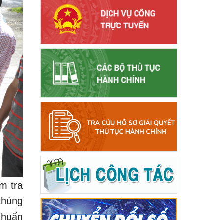
m tra
 thùng
chuẩn