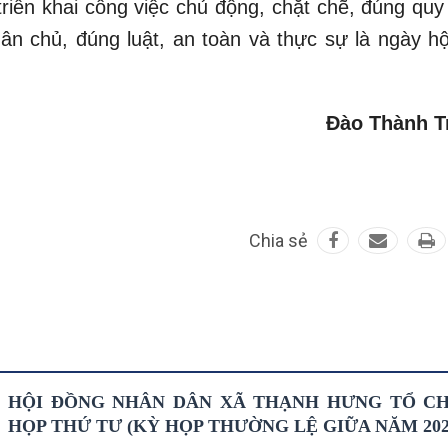
riển khai công việc chủ động, chặt chẽ, đúng quy 
n chủ, đúng luật, an toàn và thực sự là ngày hộ
Đào Thành T
Chia sẻ
HỘI ĐỒNG NHÂN DÂN XÃ THẠNH HƯNG TỔ C
HỌP THỨ TƯ (KỲ HỌP THƯỜNG LỆ GIỮA NĂM 202