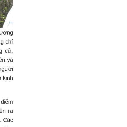
Hương
ng chí
g cử,
ền và
người
ó kinh
 điểm
ễn ra
. Các