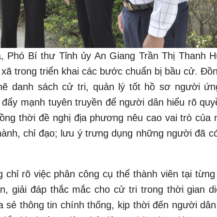
ra, Phó Bí thư Tỉnh ủy An Giang Trần Thị Thanh 
 xã trong triển khai các bước chuẩn bị bầu cử. Đồ
chẽ danh sách cử tri, quản lý tốt hồ sơ người ứn
, đẩy mạnh tuyên truyền để người dân hiểu rõ quy
đồng thời đề nghị địa phương nêu cao vai trò của 
 hành, chỉ đạo; lưu ý trưng dụng những người đã c
chỉ rõ việc phân công cụ thể thành viên tại từng
, giải đáp thắc mắc cho cử tri trong thời gian di
 sẻ thông tin chính thống, kịp thời đến người dân