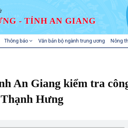
Ử
NG - TỈNH AN GIANG
Thông báo
Văn bản bộ ngành trung ương
Nông t
ỉnh An Giang kiểm tra côn
xã Thạnh Hưng