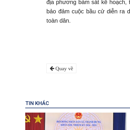
địa phương bám sát kế hoạch, t
bảo đảm cuộc bầu cử diễn ra dâ
toàn dân.
Quay về
TIN KHÁC