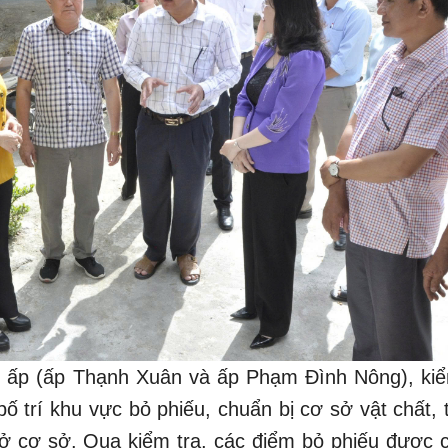
02 ấp (ấp Thạnh Xuân và ấp Phạm Đình Nông), kiể
bố trí khu vực bỏ phiếu, chuẩn bị cơ sở vật chất,
 ở cơ sở. Qua kiểm tra, các điểm bỏ phiếu được 