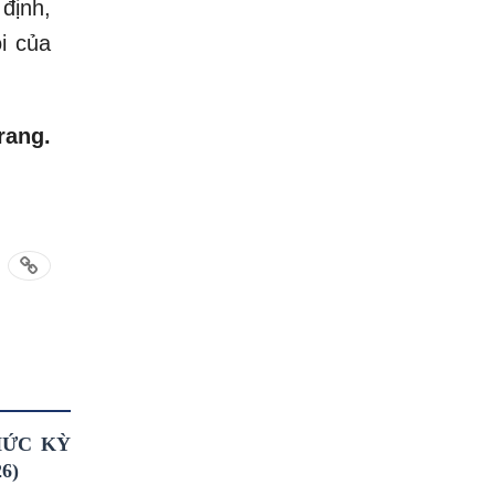
định,
i của
rang.
HỨC KỲ
6)