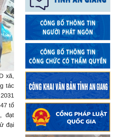
D xã,
g tác
 2031
 47 tổ
, đạt
ử đại