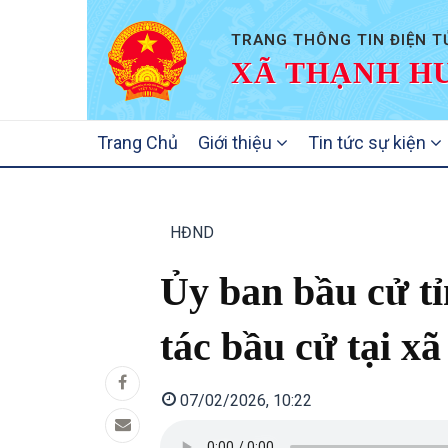
TRANG THÔNG TIN ĐIỆN T
XÃ THẠNH HƯ
MAIN
Trang Chủ
Giới thiệu
Tin tức sự kiện
NAVIGATION
HĐND
Ủy ban bầu cử t
tác bầu cử tại 
07/02/2026, 10:22