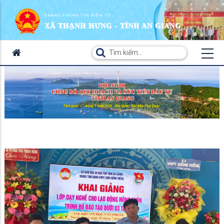
TRANG THÔNG TIN ĐIỆN TỬ
XÃ THẠNH HƯNG - TỈNH AN GIANG