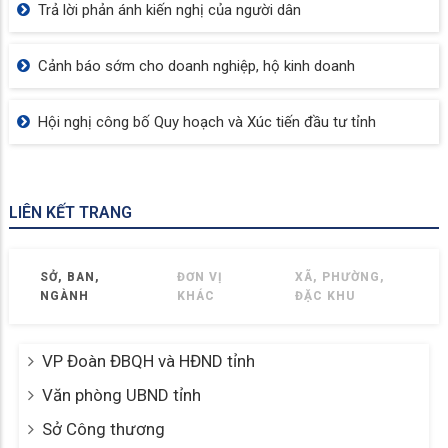
Trả lời phản ánh kiến nghị của người dân
Cảnh báo sớm cho doanh nghiệp, hộ kinh doanh
Hội nghị công bố Quy hoạch và Xúc tiến đầu tư tỉnh
LIÊN KẾT TRANG
SỞ, BAN,
ĐƠN VỊ
XÃ, PHƯỜNG,
NGÀNH
KHÁC
ĐẶC KHU
VP Đoàn ĐBQH và HĐND tỉnh
Văn phòng UBND tỉnh
Sở Công thương