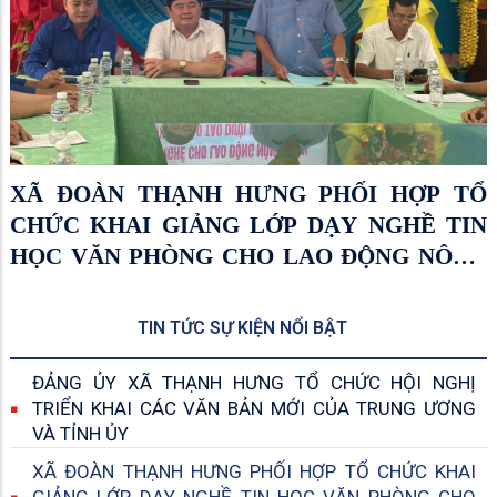
HỘI ĐỒNG NHÂN DÂN XÃ THẠNH HƯNG
TỔ CHỨC KỲ HỌP THỨ TƯ (KỲ HỌP
THƯỜNG LỆ GIỮA NĂM 2026)
TIN TỨC SỰ KIỆN NỔI BẬT
ĐẢNG ỦY XÃ THẠNH HƯNG TỔ CHỨC HỘI NGHỊ
TRIỂN KHAI CÁC VĂN BẢN MỚI CỦA TRUNG ƯƠNG
VÀ TỈNH ỦY
XÃ ĐOÀN THẠNH HƯNG PHỐI HỢP TỔ CHỨC KHAI