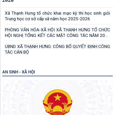
2026
Xã Thạnh Hưng tổ chức khai mạc kỳ thi học sinh giỏi
Trung học cơ sở cấp xã năm học 2025-2026
PHÒNG VĂN HÓA-XÃ HỘI XÃ THẠNH HƯNG TỔ CHỨC
HỘI NGHỊ TỔNG KẾT CÁC MẶT CÔNG TÁC NĂM 2025
VÀ ĐỀ RA KẾ HOẠCH THỰC HIỆN NHIỆM VỤ NĂM 2026
UBND XÃ THẠNH HƯNG: CÔNG BỐ QUYẾT ĐỊNH CÔNG
TÁC CÁN BỘ
AN SINH - XÃ HỘI