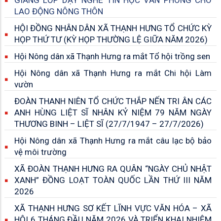
GIẢNG LỚP DẠY NGHỀ TIN HỌC VĂN PHÒNG CHO
LAO ĐỘNG NÔNG THÔN
HỘI ĐỒNG NHÂN DÂN XÃ THẠNH HƯNG TỔ CHỨC KỲ
HỌP THỨ TƯ (KỲ HỌP THƯỜNG LỆ GIỮA NĂM 2026)
Hội Nông dân xã Thạnh Hưng ra mắt Tổ hội trồng sen
Hội Nông dân xã Thạnh Hưng ra mắt Chi hội Làm
vườn
ĐOÀN THANH NIÊN TỔ CHỨC THẮP NẾN TRI ÂN CÁC
ANH HÙNG LIỆT SĨ NHÂN KỶ NIỆM 79 NĂM NGÀY
THƯƠNG BINH – LIỆT SĨ (27/7/1947 – 27/7/2026)
Hội Nông dân xã Thạnh Hưng ra mắt câu lạc bộ bảo
vệ môi trường
XÃ ĐOÀN THẠNH HƯNG RA QUÂN “NGÀY CHỦ NHẬT
XANH” ĐỒNG LOẠT TOÀN QUỐC LẦN THỨ III NĂM
2026
XÃ THẠNH HƯNG SƠ KẾT LĨNH VỰC VĂN HÓA – XÃ
HỘI 6 THÁNG ĐẦU NĂM 2026 VÀ TRIỂN KHAI NHIỆM