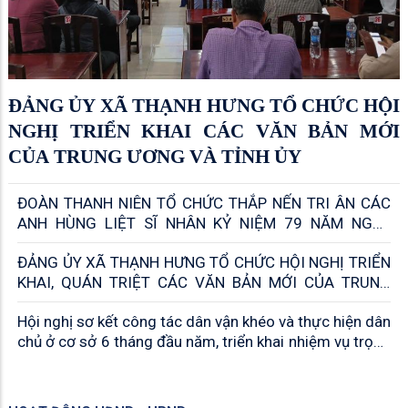
ĐẢNG ỦY XÃ THẠNH HƯNG TỔ CHỨC HỘI
NGHỊ TRIỂN KHAI CÁC VĂN BẢN MỚI
CỦA TRUNG ƯƠNG VÀ TỈNH ỦY
ĐOÀN THANH NIÊN TỔ CHỨC THẮP NẾN TRI ÂN CÁC
ANH HÙNG LIỆT SĨ NHÂN KỶ NIỆM 79 NĂM NGÀY
THƯƠNG BINH – LIỆT SĨ (27/7/1947 – 27/7/2026)
ĐẢNG ỦY XÃ THẠNH HƯNG TỔ CHỨC HỘI NGHỊ TRIỂN
KHAI, QUÁN TRIỆT CÁC VĂN BẢN MỚI CỦA TRUNG
ƯƠNG VÀ TỈNH ỦY
Hội nghị sơ kết công tác dân vận khéo và thực hiện dân
chủ ở cơ sở 6 tháng đầu năm, triển khai nhiệm vụ trọng
tâm 6 tháng cuối năm 2026.